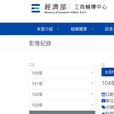
本室介紹
組織職掌
訊息
影像紀錄
:::
|
:::
友善
100年
10
101年
102年
日期 :
單位
103年
分類 
點閱 