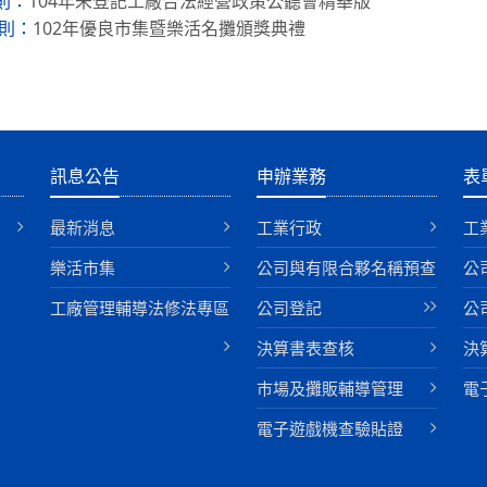
104年未登記工廠合法經營政策公聽會精華版
則：
102年優良市集暨樂活名攤頒獎典禮
則：
訊息公告
申辦業務
表
最新消息
工業行政
工
樂活市集
公司與有限合夥名稱預查
公
工廠管理輔導法修法專區
公司登記
公
決算書表查核
決
巿場及攤販輔導管理
電
電子遊戲機查驗貼證