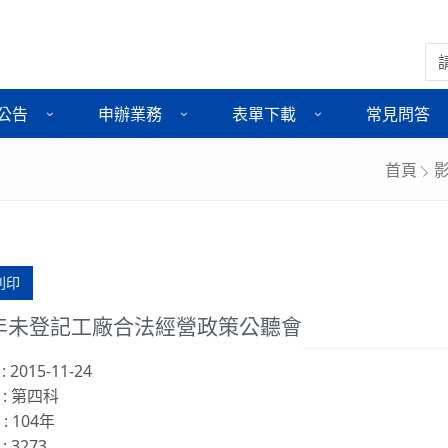
搜
公告
申辦業務
表單下載
常見問答
首頁
列印
4年未登記工廠合法經營政策公聽會
 2015-11-24
 : 第四科
: 104年
: 3273