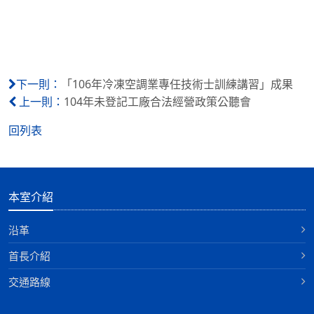
「106年冷凍空調業專任技術士訓練講習」成果
下一則：
104年未登記工廠合法經營政策公聽會
上一則：
回列表
本室介紹
沿革
首長介紹
交通路線