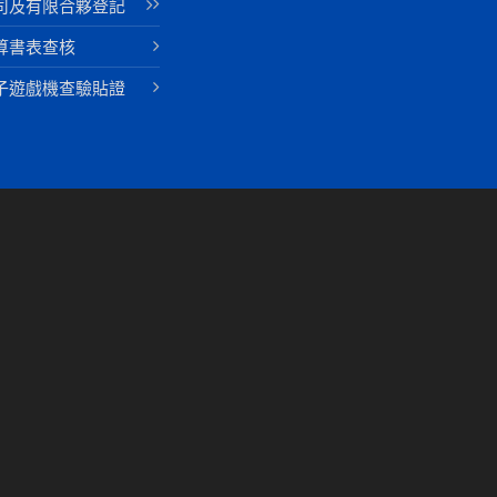
司及有限合夥登記
算書表查核
子遊戲機查驗貼證