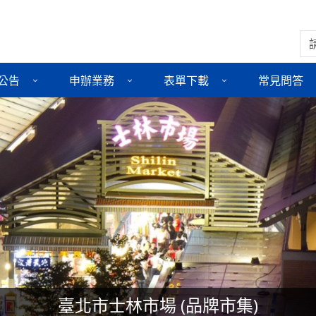
搜
公告
申辦業務
表單下載
常見問答
上一則
下一則
臺北市士林市場 (品牌市集)