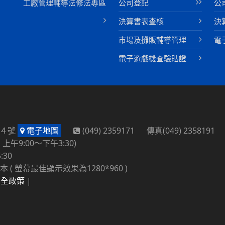
工廠管理輔導法修法專區
公司登記
公
決算書表查核
決
巿場及攤販輔導管理
電
電子遊戲機查驗貼證
路４號
電子地圖
(049) 2359171 傳真(049) 2358191
午9:00～下午3:30)
:30
本 ( 螢幕最佳顯示效果為1280*960 )
安全政策
|