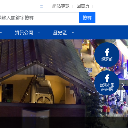
:::
網站導覽
回首頁
尋:
搜尋
資訊公開
歷史區
經濟部
台灣市集
gogo購