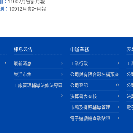
11002月會計月報
則：
10912月會計月報
則：
訊息公告
申辦業務
表
最新消息
工業行政
工
樂活市集
公司與有限合夥名稱預查
公
工廠管理輔導法修法專區
公司登記
公
決算書表查核
決
巿場及攤販輔導管理
電
電子遊戲機查驗貼證