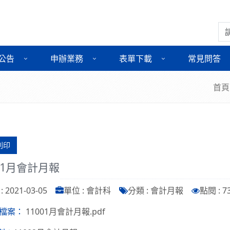
搜
公告
申辦業務
表單下載
常見問答
首頁
列印
001月會計月報
 2021-03-05
單位 : 會計科
分類 : 會計月報
點閱 : 7
11001月會計月報.pdf
檔案：