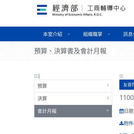
本室介紹
組織職掌
訊息
預算、決算書及會計月報
:::
|
:::
友善
預算
11
決算
會計月報
日期 :
附件