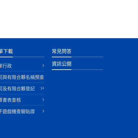
單下載
常見問答
資訊公開
業行政
司與有限合夥名稱預查
司及有限合夥登記
算書表查核
子遊戲機查驗貼證