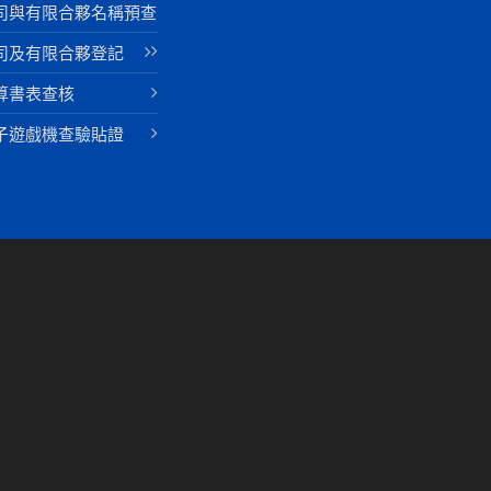
司與有限合夥名稱預查
司及有限合夥登記
算書表查核
子遊戲機查驗貼證