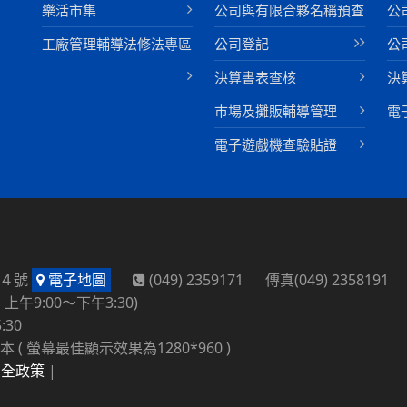
樂活市集
公司與有限合夥名稱預查
公
工廠管理輔導法修法專區
公司登記
公
決算書表查核
決
巿場及攤販輔導管理
電
電子遊戲機查驗貼證
路４號
電子地圖
(049) 2359171 傳真(049) 2358191
午9:00～下午3:30)
:30
本 ( 螢幕最佳顯示效果為1280*960 )
安全政策
|