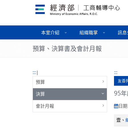
本室介紹
組織職掌
訊息
預算、決算書及會計月報
:::
|
:::
友善
預算
95
決算
會計月報
日期 :
壹、