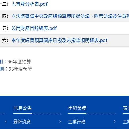
三）
人事費分析表.pdf
四）
立法院審議中央政府總預算案所提決議、附帶決議及注意辦
五）
公用財產目錄總表.pdf
六）
本年度經費預算國庫已撥及未撥款項明細表.pdf
96年度預算
則：
95年度預算
則：
訊息公告
申辦業務
表
最新消息
工業行政
工