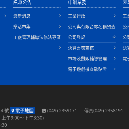
訊息公告
申辦業務
表
最新消息
工業行政
工
樂活市集
公司與有限合夥名稱預查
公
工廠管理輔導法修法專區
公司登記
公
決算書表查核
決
巿場及攤販輔導管理
電
電子遊戲機查驗貼證
路４號
電子地圖
(049) 2359171 傳真(049) 2358191
午9:00～下午3:30)
:30