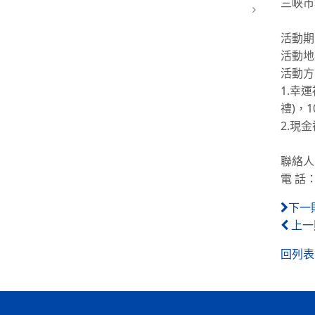
三峽市
活動期
活動地
活動方
1.幸
禮)，
2.現
聯絡人
電 話：
下一
上一
回列表
:::