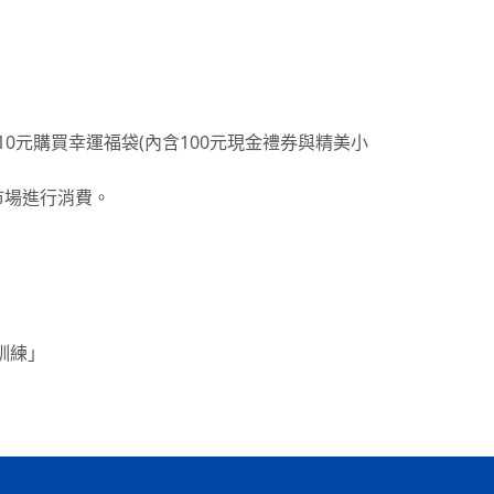
用10元購買幸運福袋(內含100元現金禮券與精美小
峽市場進行消費。
訓練」