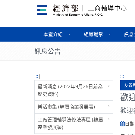
本室介紹
組織職掌
訊息
訊息公告
:::
|
:::
友善
最新消息 (2022年9月26日前為
歷史資料)
歡
樂活市集 (隸屬商業發展署)
歡迎
工廠管理輔導法修法專區 (隸屬
日期 :
產業發展署)