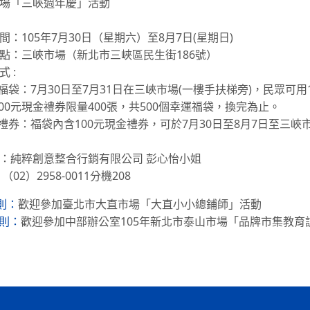
場「三峽週年慶」活動
間：105年7月30日（星期六）至8月7日(星期日)
點：三峽市場（新北市三峽區民生街186號）
式 :
運福袋：7月30日至7月31日在三峽市場(一樓手扶梯旁)，民眾可
100元現金禮券限量400張，共500個幸運福袋，換完為止。
金禮券：福袋內含100元現金禮券，可於7月30日至8月7日至三
：純粹創意整合行銷有限公司 彭心怡小姐
（02）2958-0011分機208
歡迎參加臺北市大直市場「大直小小總鋪師」活動
則：
歡迎參加中部辦公室105年新北市泰山市場「品牌市集教育
則：