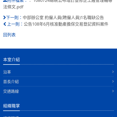
：
1080724總統公布增訂並修正工廠管理輔導
附件檔案：
法條文.pdf
中部辦公室 約僱人員(聘僱人員)1名職缺公告
下一則：
公告108年6月核准動產擔保交易登記資料案件
上一則：
回列表
本室介紹
沿革
首長介紹
交通路線
組織職掌