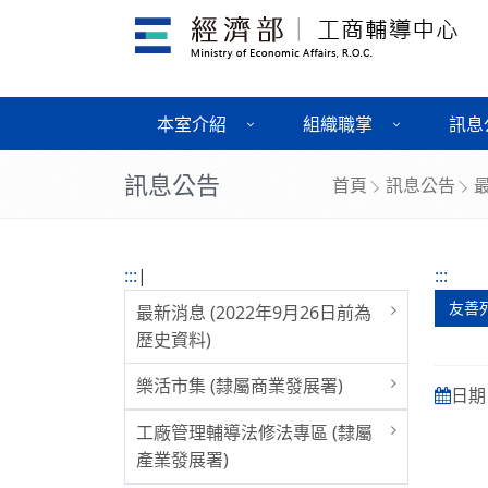
本室介紹
組織職掌
訊息
訊息公告
首頁
訊息公告
最
:::
|
:::
友善
最新消息 (2022年9月26日前為
歷史資料)
樂活市集 (隸屬商業發展署)
日期 :
工廠管理輔導法修法專區 (隸屬
產業發展署)