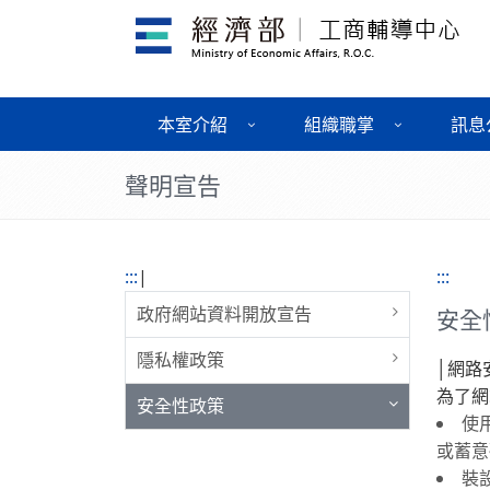
本室介紹
組織職掌
訊息
聲明宣告
:::
|
:::
政府網站資料開放宣告
安全
隱私權政策
│網路
為了網
安全性政策
使
或蓄意
裝