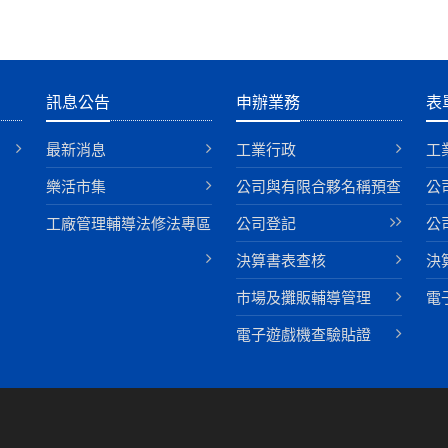
訊息公告
申辦業務
表
最新消息
工業行政
工
樂活市集
公司與有限合夥名稱預查
公
工廠管理輔導法修法專區
公司登記
公
決算書表查核
決
巿場及攤販輔導管理
電
電子遊戲機查驗貼證