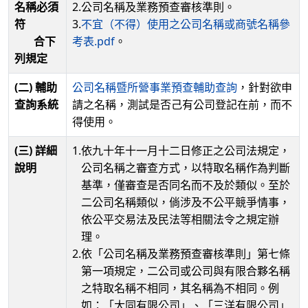
名稱必須
2.公司名稱及業務預查審核準則。
符
3.
不宜（不得）使用之公司名稱或商號名稱參
合下
考表.pdf
。
列規定
(二) 輔助
公司名稱暨所營事業預查輔助查詢
，針對欲申
查詢系統
請之名稱，測試是否己有公司登記在前，而不
得使用。
(三) 詳細
1.
依九十年十一月十二日修正之公司法規定，
說明
公司名稱之審查方式，以特取名稱作為判斷
基準，僅審查是否同名而不及於類似。至於
二公司名稱類似，倘涉及不公平競爭情事，
依公平交易法及民法等相關法令之規定辦
理。
2.
依「公司名稱及業務預查審核準則」第七條
第一項規定，二公司或公司與有限合夥名稱
之特取名稱不相同，其名稱為不相同。例
如：「大同有限公司」、「三洋有限公司」