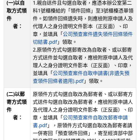
(一)以自
1.親自送件且勾選自取者，應憑本辦公室第二
取方式領
科1號櫃檯給的「領件回條」至3號櫃檯憑單領
件
件。如領件回條遺失時，則應檢附原申請人及
者：
代理人之身分證明文件影本（正反面）、印
章，並填具「
公司預查案件遺失領件回條領件
切結書.pdf
」領取。
2.原領件方式勾選郵寄改為自取者、或以郵寄
方式送件並勾選自取者，應檢附原申請人及代
理人之身分證明文件影本（正反面）、印章，
並填具「
公司預查案件自取申請書(非遺失預
查領件回條者適用).pdf
」領取。
(二)以郵
原領件方式勾選自取改為郵寄者、或以郵寄方
寄方式領
式送件勾選自取改為郵寄者，應檢附原申請人
件
及代理人之身分證明文件影本（正反面）、印
者：
章，並填具「
公司預查案件自取改郵寄申請
書.pdf
」，原領件方式勾選自取改為郵寄者請
一併寄回「預查領件回條」，寄至經濟部中部