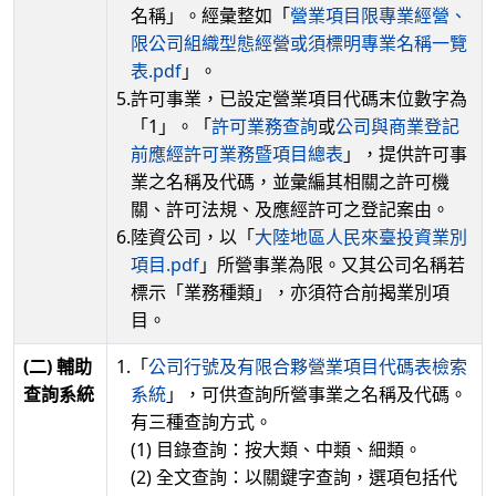
名稱」。經彙整如「
營業項目限專業經營、
限公司組織型態經營或須標明專業名稱一覽
表.pdf
」。
5.
許可事業，已設定營業項目代碼末位數字為
「1」。「
許可業務查詢
或
公司與商業登記
前應經許可業務暨項目總表
」，提供許可事
業之名稱及代碼，並彙編其相關之許可機
關、許可法規、及應經許可之登記案由。
6.
陸資公司，以「
大陸地區人民來臺投資業別
項目.pdf
」所營事業為限。又其公司名稱若
標示「業務種類」，亦須符合前揭業別項
目。
(二) 輔助
1.
「
公司行號及有限合夥營業項目代碼表檢索
查詢系統
系統
」，可供查詢所營事業之名稱及代碼。
有三種查詢方式。
(1) 目錄查詢：按大類、中類、細類。
(2) 全文查詢：以關鍵字查詢，選項包括代