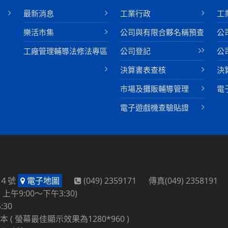
最新消息
工業行政
工
樂活市集
公司與有限合夥名稱預查
公
工廠管理輔導法修法專區
公司登記
公
決算書表查核
決
巿場及攤販輔導管理
電
電子遊戲機查驗貼證
路４號
電子地圖
(049) 2359171 傳真(049) 2358191
午9:00～下午3:30)
:30
本 ( 螢幕最佳顯示效果為1280*960 )