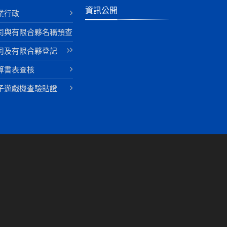
資訊公開
業行政
司與有限合夥名稱預查
司及有限合夥登記
算書表查核
子遊戲機查驗貼證