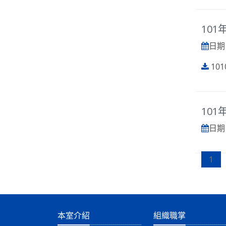
101
日期 :
101
101
日期 :
1
:::
本室介紹
組織職掌