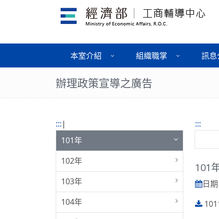
本室介紹
組織職掌
訊息
辦理政策宣導之廣告
:::
|
:::
101年
102年
101
103年
日期 :
104年
101