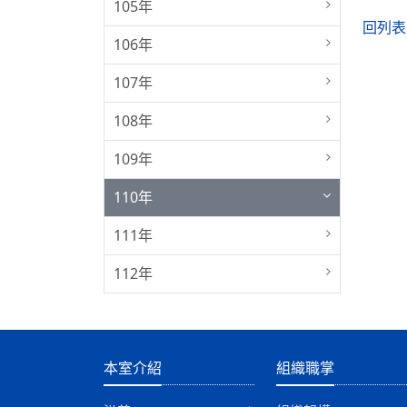
105年
回列表
106年
107年
108年
109年
110年
111年
112年
:::
本室介紹
組織職掌