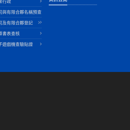
業行政
司與有限合夥名稱預查
司及有限合夥登記
算書表查核
子遊戲機查驗貼證