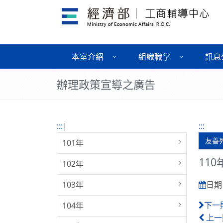
本室介紹
組織職掌
訊息
辦理政策宣導之廣告
:::
|
:::
友善
101年
11
102年
103年
日期 :
104年
下一
上一