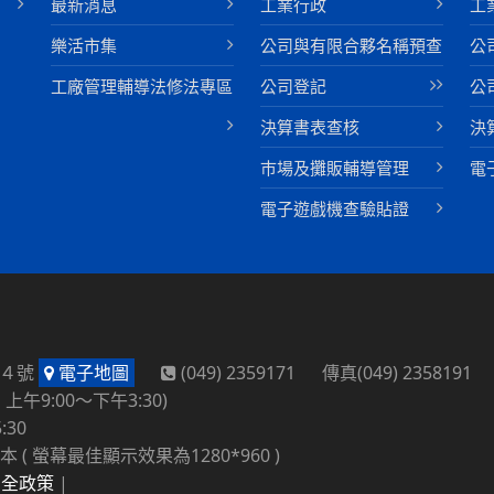
最新消息
工業行政
工
樂活市集
公司與有限合夥名稱預查
公
工廠管理輔導法修法專區
公司登記
公
決算書表查核
決
巿場及攤販輔導管理
電
電子遊戲機查驗貼證
路４號
電子地圖
(049) 2359171 傳真(049) 2358191
午9:00～下午3:30)
:30
本 ( 螢幕最佳顯示效果為1280*960 )
安全政策
|