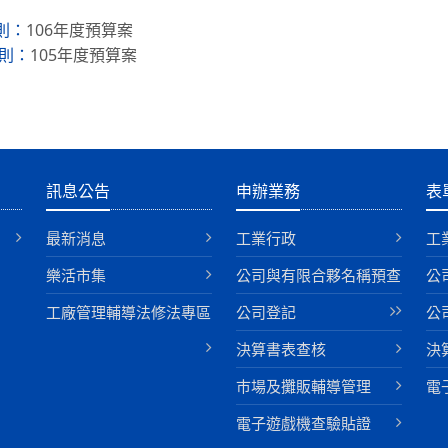
106年度預算案
則：
105年度預算案
則：
訊息公告
申辦業務
表
最新消息
工業行政
工
樂活市集
公司與有限合夥名稱預查
公
工廠管理輔導法修法專區
公司登記
公
決算書表查核
決
巿場及攤販輔導管理
電
電子遊戲機查驗貼證