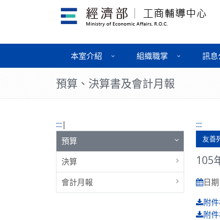
本室介紹
組織職掌
訊息
預算、決算書及會計月報
:::
|
:::
友善
預算
10
決算
會計月報
日期 :
附件
附件