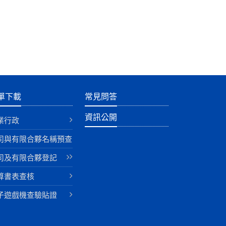
單下載
常見問答
資訊公開
業行政
司與有限合夥名稱預查
司及有限合夥登記
算書表查核
子遊戲機查驗貼證