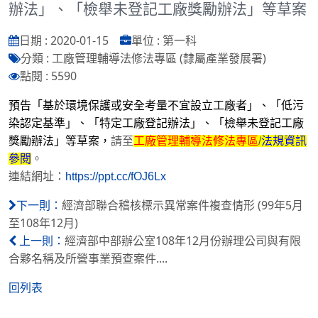
辦法」、「檢舉未登記工廠獎勵辦法」等草案
日期 : 2020-01-15
單位 : 第一科
分類 : 工廠管理輔導法修法專區 (隸屬產業發展署)
點閱 : 5590
預告「基於環境保護或安全考量不宜設立工廠者」、「低污
染認定基準」、「特定工廠登記辦法」、「檢舉未登記工廠
獎勵辦法」等草案，
請至
工廠管理輔導法修法專區
/
法規資訊
參閱
。
連結網址：
https://ppt.cc/fOJ6Lx
經濟部聯合稽核標示異常案件複查情形 (99年5月
下一則：
至108年12月)
經濟部中部辦公室108年12月份辦理公司與有限
上一則：
合夥名稱及所營事業預查案件....
回列表