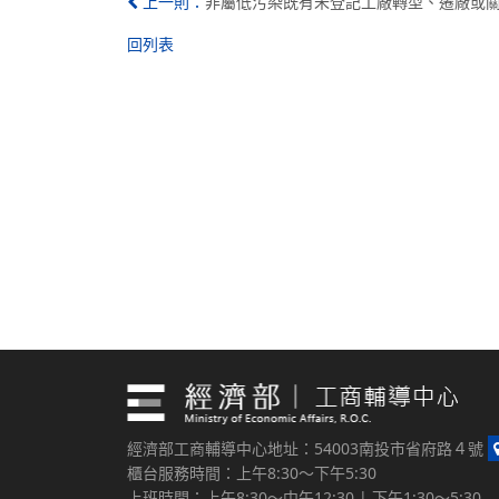
非屬低污染既有未登記工廠轉型、遷廠或關廠
上一則：
回列表
經濟部工商輔導中心地址：54003南投市省府路４號
櫃台服務時間：上午8:30～下午5:30
上班時間：上午8:30～中午12:30 | 下午1:30～5:30