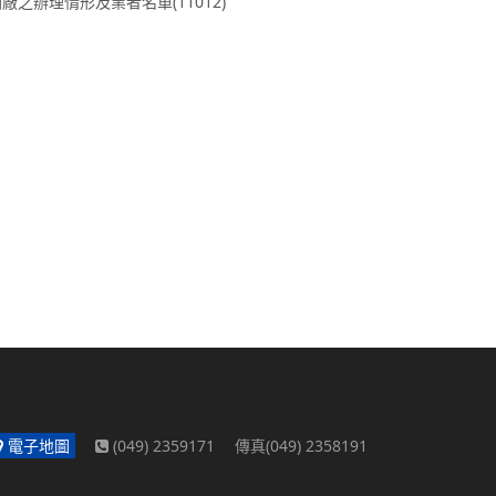
之辦理情形及業者名單(11012)
電子地圖
(049) 2359171 傳真(049) 2358191