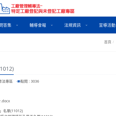
問答集
輔導會報
法規資訊
宣導活動
首頁
012)
法修法專區
點閱 : 3036
docx
單(11012)