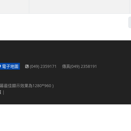
電子地圖
(049) 2359171 傳真(049) 2358191
螢幕最佳顯示效果為1280*960 )
策
|