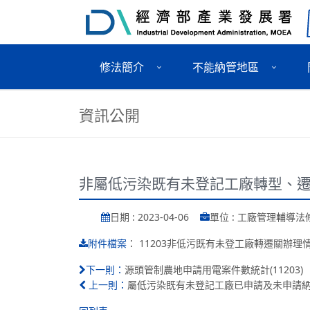
修法簡介
不能納管地區
資訊公開
非屬低污染既有未登記工廠轉型、遷廠
日期 : 2023-04-06
單位 : 工廠管理輔導
：
11203非低污既有未登工廠轉遷關辦理情形
附件檔案
源頭管制農地申請用電案件數統計(11203)
下一則：
屬低污染既有未登記工廠已申請及未申請納管名
上一則：