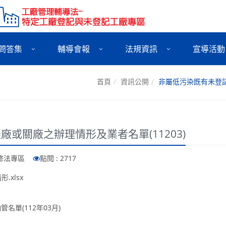
問答集
輔導會報
法規資訊
宣導活動
首頁
資訊公開
非屬低污染既有未登記
或關廠之辦理情形及業者名單(11203)
法修法專區
點閱 : 2717
.xlsx
單(112年03月)