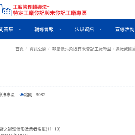
問答集
輔導會報
法規資訊
宣導活動
首頁
資訊公開
非屬低污染既有未登記工廠轉型、遷廠或關
法修法專區
點閱 : 3032
辦理情形及業者名單(11110)