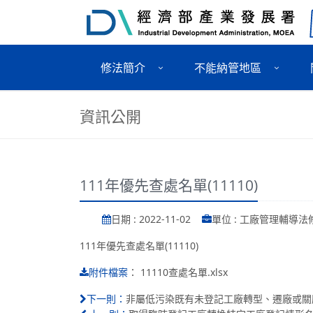
修法簡介
不能納管地區
資訊公開
111年優先查處名單(11110)
日期 : 2022-11-02
單位 : 工廠管理輔導
111年優先查處名單(11110)
：
11110查處名單.xlsx
附件檔案
非屬低污染既有未登記工廠轉型、遷廠或關廠之
下一則：