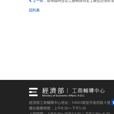
取得臨時登記工廠轉換特定工廠登記情形名單(
上一則：
回列表
經濟部工商輔導中心地址：54003南投市省府路４號
櫃台服務時間：上午8:30～下午5:30
上班時間：上午8:30～中午12:30 | 下午1:30～5:30