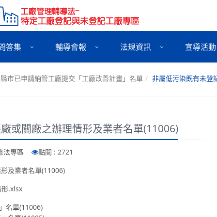
問答集
輔導會報
法規資訊
宣導活動
各縣市已申請納管工廠提交「工廠改善計畫」名單
非屬低污染既有未登記
或關廠之辦理情形及業者名單(11006)
法修法專區
點閱 : 2721
業者名單(11006)
.xlsx
單(11006)