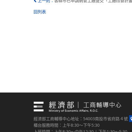
各縣市已申請納管工廠提交「工廠改善計畫」名
上一則：
回列表
經濟部工商輔導中心地址：54003南投市省府路４號
櫃台服務時間：上午8:30～下午5:30
上班時間：上午8:30～中午12:30 | 下午1:30～5:30