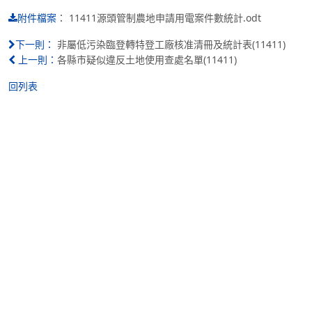
：
11411源頭管制農地申請用電案件數統計.odt
附件檔案
非屬低污染臨登轉特登工廠核准清冊及統計表(11411)
下一則：
各縣市疑似違反土地使用查處名單(11411)
上一則：
回列表