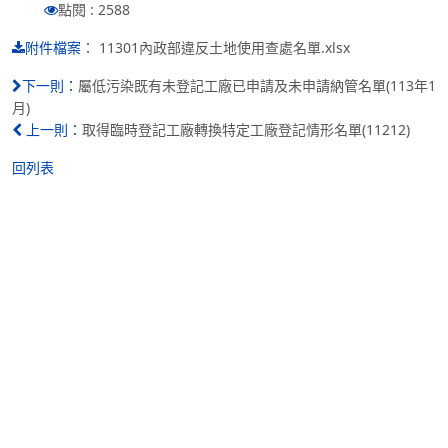
點閱 : 2588
：
11301內政部違反土地使用查處名單.xlsx
附件檔案
屬低污染既有未登記工廠已申請及未申請納管名單(113年1
下一則：
月)
取得臨時登記工廠轉換特定工廠登記情形名單(11212)
上一則：
回列表