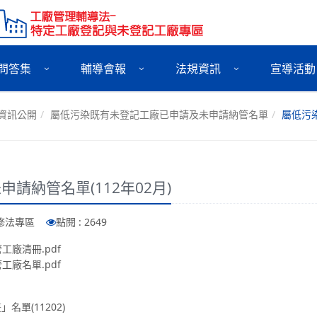
問答集
輔導會報
法規資訊
宣導活動
資訊公開
屬低污染既有未登記工廠已申請及未申請納管名單
屬低污染
請納管名單(112年02月)
法修法專區
點閱 : 2649
工廠清冊.pdf
工廠名單.pdf
單(11202)