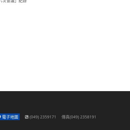
第六次會議」紀錄
電子地圖
(049) 2359171 傳真(049) 2358191